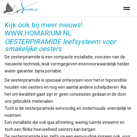
Kijk ook bij meer nieuws!
Homarium .nl Sea-life leef- en bewaarsysteem voor schaal- en s
WWW.HOMARIUM.NL
OESTERPIRAMIDE leefsysteem voor
smakelijke oesters
Home
Bellen
E-mail
Locatie
De oesterpiramide is een compacte installatie, voorzien van de
nieuwste techniek, leuk vormgegeven enonvoorwaardelijk helder
water garantie. bijna portable.
De oesterpiramide is speciaal ontworpen voor het in topconditie
houden van oesters en nog een aantal andere schelpdieren. Als
het om kwaliteit gaat zijn er geen consessies gedaan in de door
ons gebruikte materialen.
Toch is de oesterpiramide eenvoudig en onderhouds-vriendelijk te
noemen.
Een installatie die ook qua afmeting, weinig ruimte inneemt en
toch een flinke hoeveelheid oesters kan bergen.
De oesterpiramide kan zelfs na een eenvoudige ingreep ook voor