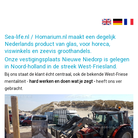
Sea-life.nl / Homarium.nl maakt een degelijk
Nederlands product van glas, voor horeca,
viswinkels en zeevis groothandels.
Onze vestigingsplaats Nieuwe Niedorp is gelegen
in Noord-holland in de streek West-Friesland.
Bij ons staat de klant écht centraal, ook de bekende West-Friese
mentaliteit -
hard werken en doen wat je zegt -
heeft ons ver
gebracht.