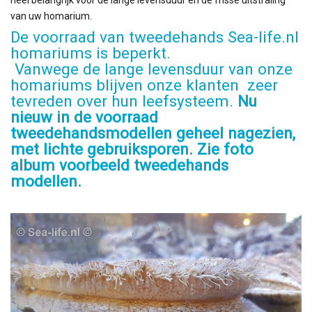
van uw homarium.
De voorraad van tweedehands Sea-life.nl
homariums is beperkt.
Vanwege de lange levensduur van onze
homariums blijven onze klanten zeer
tevreden over hun leefsysteem.
Nu
nieuw in de voorraad
tweedehandsmodellen geheel nagezien,
met lichte gebruiksporen. Zie foto
album voorbeeld tweedehands
modellen.