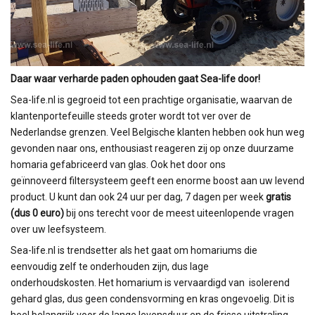
Daar waar verharde paden ophouden gaat Sea-life door!
Sea-life.nl is gegroeid tot een prachtige organisatie, waarvan de
klantenportefeuille steeds groter wordt tot ver over de
Nederlandse grenzen. Veel Belgische klanten hebben ook hun weg
gevonden naar ons, enthousiast reageren zij op onze duurzame
homaria gefabriceerd van glas. Ook het door ons
geïnnoveerd filtersysteem geeft een enorme boost aan uw levend
product. U kunt dan ook 24 uur per dag, 7 dagen per week
gratis
(dus 0 euro)
bij ons terecht voor de meest uiteenlopende vragen
over uw leefsysteem.
Sea-life.nl is trendsetter als het gaat om homariums die
eenvoudig zelf te onderhouden zijn, dus lage
onderhoudskosten. Het homarium is vervaardigd van isolerend
gehard glas, dus geen condensvorming en kras ongevoelig. Dit is
heel belangrijk voor de lange levensduur en de frisse uitstraling