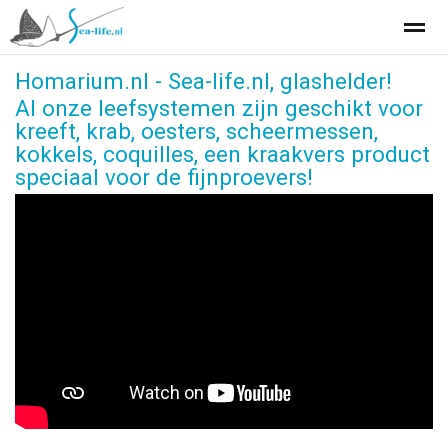
Homarium.nl - Sea-life.nl, glashelder!
Homarium .nl Sea-life leef- en bewaarsysteem voor schaal- en s
Al onze leefsystemen zijn geschikt voor
kreeft, krab, oesters, scheermessen,
kokkels, coquilles, een kraakvers product
Home
Bellen
E-mail
Locatie
speciaal voor de fijnproevers!